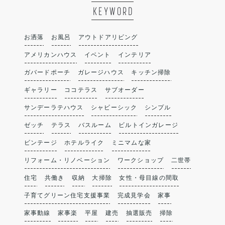
KEYWORD
お洒落
お風呂
アウトドアリビング
アメリカンハウス
イベント
インテリア
ガバードポーチ
ガレージハウス
キッチン掃除
ギャラリー
ココテラス
サブオーダー
サンデーラテハウス
シャビーシック
シンプル
ゼッチ
テラス
バスルーム
ビルトインガレージ
ビンテージ
ホテルライク
ミニマムな家
リフォーム・リノベーション
ワークショップ
二世帯
住宅
共働き
収納
大掃除
女性・母目線の間取
子育てグリーン住宅支援事業
完成見学会
家事
家事動線
家事楽
平屋
建売
抽選販売
掃除