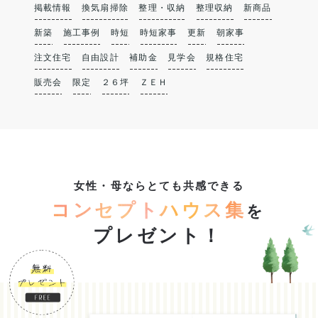
掲載情報
換気扇掃除
整理・収納
整理収納
新商品
新築
施工事例
時短
時短家事
更新
朝家事
注文住宅
自由設計
補助金
見学会
規格住宅
販売会
限定
２６坪
ＺＥＨ
女性・母ならとても共感できる
コンセプトハウス集
を
プレゼント！