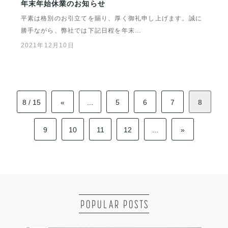
年末年始休業のお知らせ
平素は格別のお引立てを賜り、厚く御礼申し上げます。誠に
勝手ながら、弊社では下記日程を年末…
2021年12月10日
8 / 15
«
...
5
6
7
8
9
10
11
12
...
»
POPULAR POSTS