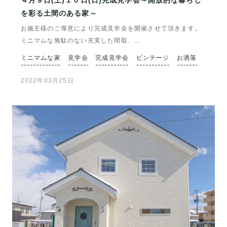
４月９日(土)１０日(日)完成見学会～開放的な暮らし
を彩る土間のある家～
お施主様のご厚意により完成見学会を開催させて頂きます。
ミニマムな無駄のない充実した間取、…
ミニマムな家
見学会
完成見学会
ビンテージ
お洒落
2022年03月25日