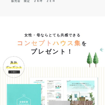
販売会
限定
２６坪
ＺＥＨ
女性・母ならとても共感できる
コンセプトハウス集
を
プレゼント！