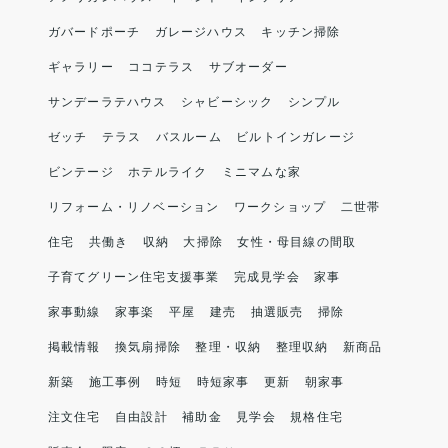
ガバードポーチ
ガレージハウス
キッチン掃除
ギャラリー
ココテラス
サブオーダー
サンデーラテハウス
シャビーシック
シンプル
ゼッチ
テラス
バスルーム
ビルトインガレージ
ビンテージ
ホテルライク
ミニマムな家
リフォーム・リノベーション
ワークショップ
二世帯
住宅
共働き
収納
大掃除
女性・母目線の間取
子育てグリーン住宅支援事業
完成見学会
家事
家事動線
家事楽
平屋
建売
抽選販売
掃除
掲載情報
換気扇掃除
整理・収納
整理収納
新商品
新築
施工事例
時短
時短家事
更新
朝家事
注文住宅
自由設計
補助金
見学会
規格住宅