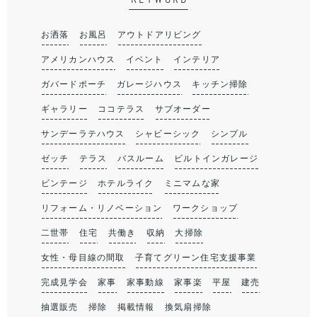
お洒落
お風呂
アウトドアリビング
アメリカンハウス
イベント
インテリア
ガバードポーチ
ガレージハウス
キッチン掃除
ギャラリー
ココテラス
サブオーダー
サンデーラテハウス
シャビーシック
シンプル
ゼッチ
テラス
バスルーム
ビルトインガレージ
ビンテージ
ホテルライク
ミニマムな家
リフォーム・リノベーション
ワークショップ
二世帯
住宅
共働き
収納
大掃除
女性・母目線の間取
子育てグリーン住宅支援事業
完成見学会
家事
家事動線
家事楽
平屋
建売
抽選販売
掃除
掲載情報
換気扇掃除