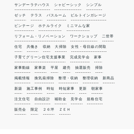
サンデーラテハウス
シャビーシック
シンプル
ゼッチ
テラス
バスルーム
ビルトインガレージ
ビンテージ
ホテルライク
ミニマムな家
リフォーム・リノベーション
ワークショップ
二世帯
住宅
共働き
収納
大掃除
女性・母目線の間取
子育てグリーン住宅支援事業
完成見学会
家事
家事動線
家事楽
平屋
建売
抽選販売
掃除
掲載情報
換気扇掃除
整理・収納
整理収納
新商品
新築
施工事例
時短
時短家事
更新
朝家事
注文住宅
自由設計
補助金
見学会
規格住宅
販売会
限定
２６坪
ＺＥＨ