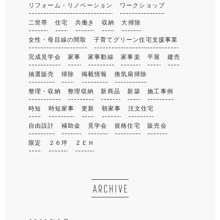
リフォーム・リノベーション
ワークショップ
二世帯
住宅
共働き
収納
大掃除
女性・母目線の間取
子育てグリーン住宅支援事業
完成見学会
家事
家事動線
家事楽
平屋
建売
抽選販売
掃除
掲載情報
換気扇掃除
整理・収納
整理収納
新商品
新築
施工事例
時短
時短家事
更新
朝家事
注文住宅
自由設計
補助金
見学会
規格住宅
販売会
限定
２６坪
ＺＥＨ
ARCHIVE