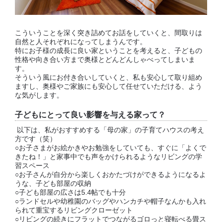
こういうことを深く突き詰めてお話をしていくと、間取りは
自然と人それぞれになってしまうんです。
特にお子様の成長に良い家ということを考えると、子どもの
性格や向き合い方まで奥様とどんどんしゃべってしまいま
す。
そういう風にお付き合いしていくと、私も安心して取り組め
ますし、奥様やご家族にも安心して任せていただける、よう
な気がします。
子どもにとって良い影響を与える家って？
以下は、私がおすすめする「母の家」の子育てハウスの考え
方です（笑）
○お子さまがお絵かきやお勉強をしていても、すぐに「よくで
きたね！」と家事中でも声をかけられるようなリビングの学
習スペース
○お子さんが自分から楽しくおかたづけができるようになるよ
うな、子ども部屋の収納
○子ども部屋の広さは5.4帖でも十分
○ランドセルや幼稚園のバッグやハンカチや帽子なんかも入れ
られて重宝するリビングクローゼット
○リビングの続きにフラットでつながるゴロっと寝転べる畳ス