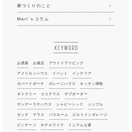
家づくりのこと
Mari’ｓコラム
KEYWORD
お洒落
お風呂
アウトドアリビング
アメリカンハウス
イベント
インテリア
ガバードポーチ
ガレージハウス
キッチン掃除
ギャラリー
ココテラス
サブオーダー
サンデーラテハウス
シャビーシック
シンプル
ゼッチ
テラス
バスルーム
ビルトインガレージ
ビンテージ
ホテルライク
ミニマムな家