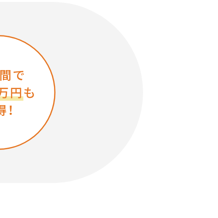
年間で
5万円
も
得！