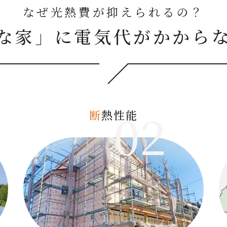
なぜ光熱費が抑えられるの？
な家」に電気代が
かから
02
断
熱性能