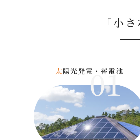
「小さ
01
太
陽光発電・蓄電池