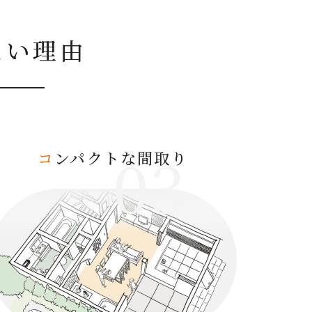
ない理由
03
コ
ンパクトな間取り